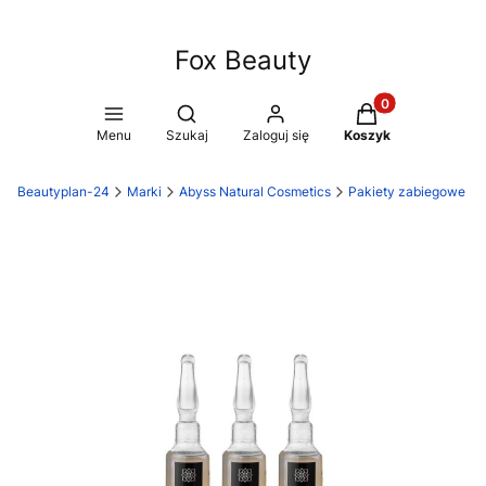
Fox Beauty
Produkty w koszy
Otwórz wyszukiwarkę
Menu
Szukaj
Zaloguj się
Koszyk
Beautyplan-24
Marki
Abyss Natural Cosmetics
Pakiety zabiegowe