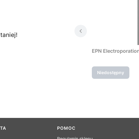
aniej!
EPN Electroporatio
Niedostępny
NTA
POMOC
Regulamin sklepu