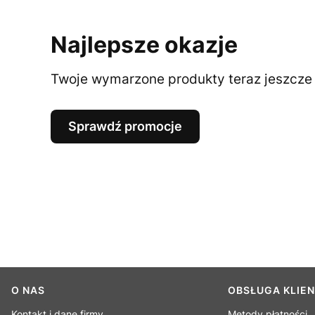
Najlepsze okazje
Twoje wymarzone produkty teraz jeszcze t
Sprawdź promocje
Linki w stopce
O NAS
OBSŁUGA KLIE
Kontakt i dane firmy
Metody płatności