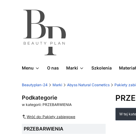
Menu
O nas
Marki
Szkolenia
Materia
Beautyplan-24
Marki
Abyss Natural Cosmetics
Pakiety zab
PRZE
Podkategorie
w kategorii: PRZEBARWIENIA
Lista
W tej kat
Wróć do: Pakiety zabiegowe
PRZEBARWIENIA