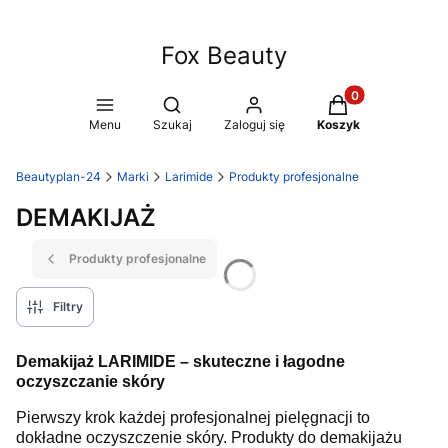
Fox Beauty
Produkty w koszy
Otwórz wyszukiwarkę
Menu
Szukaj
Zaloguj się
Koszyk
Beautyplan-24
Marki
Larimide
Produkty profesjonalne
DEMAKIJAŻ
Produkty profesjonalne
Filtry
Demakijaż LARIMIDE – skuteczne i łagodne
oczyszczanie skóry
Pierwszy krok każdej profesjonalnej pielęgnacji to
dokładne oczyszczenie skóry. Produkty do demakijażu