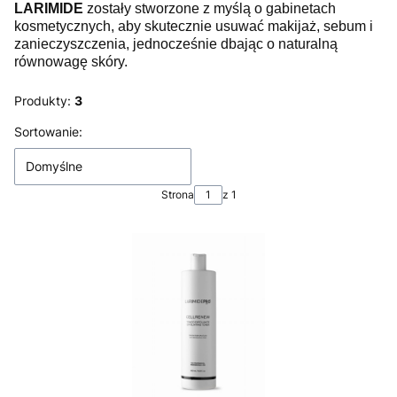
LARIMIDE
zostały stworzone z myślą o gabinetach
kosmetycznych, aby skutecznie usuwać makijaż, sebum i
zanieczyszczenia, jednocześnie dbając o naturalną
równowagę skóry.
Produkty:
3
Lista produktów
Sortowanie:
Domyślne
Strona
z 1