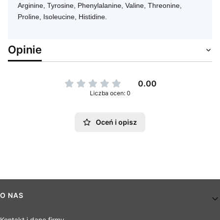
Arginine, Tyrosine, Phenylalanine, Valine, Threonine,
Proline, Isoleucine, Histidine.
Opinie
0.00
Liczba ocen: 0
Oceń i opisz
Linki w stopce
O NAS
Kontakt i dane firmy