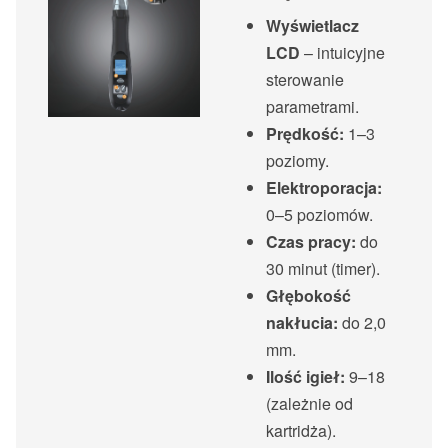
Wyświetlacz
LCD
– intuicyjne
sterowanie
parametrami.
Prędkość:
1–3
poziomy.
Elektroporacja:
0–5 poziomów.
Czas pracy:
do
30 minut (timer).
Głębokość
nakłucia:
do 2,0
mm.
Ilość igieł:
9–18
(zależnie od
kartridża).