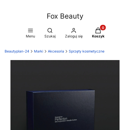
Fox Beauty
Produkty w koszy
Otwórz wyszukiwarkę
Menu
Szukaj
Zaloguj się
Koszyk
Beautyplan-24
Marki
Akcesoria
Sprzęty kosmetyczne