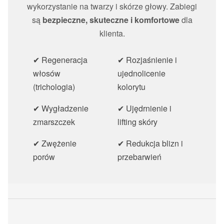
wykorzystanie na twarzy i skórze głowy. Zabiegi
są
bezpieczne, skuteczne i komfortowe
dla
klienta.
✔ Regeneracja
✔ Rozjaśnienie i
włosów
ujednolicenie
(trichologia)
kolorytu
✔ Wygładzenie
✔ Ujędrnienie i
zmarszczek
lifting skóry
✔ Zwężenie
✔ Redukcja blizn i
porów
przebarwień