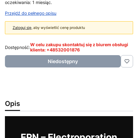
oczekiwania: 1 miesiąc.
Przejdź do pełnego opisu
Zaloguj się
, aby wyświetlić cenę produktu
W celu zakupu skontaktuj się z biurem obsługi
Dostępność:
klienta: +48532001876
Niedostępny
Opis
EPN – Electroporation